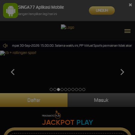
×
SINGA77 Aplikasi Mobile
UNDUH
Jangan tampilkan lagi hari ini
0.00 sampai 30-Sep-2026 15.00.00. Selama waktu ini, PP Virtual Sports permainan tidak akan 
Daftar
Masuk
JACKPOT
PLAY