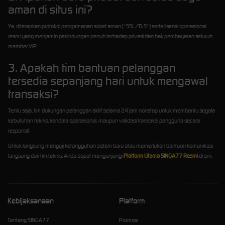
aman di situs ini?
Ya, diterapkan protokol pengamanan soket aman (*SSL/TLS*) serta lisensi operasional
resmi yang menjamin perlindungan penuh terhadap privasi dan hak pembayaran seluruh
member VIP.
3. Apakah tim bantuan pelanggan
tersedia sepanjang hari untuk mengawal
transaksi?
Tentu saja, tim dukungan pelanggan aktif selama 24 jam nonstop untuk membantu segala
kebutuhan teknis, kendala operasional, maupun validasi transaksi pengguna secara
responsif.
Untuk langsung menguji ketangguhan sistem baru atau memerlukan bantuan komunikasi
langsung dari tim teknis, Anda dapat mengunjungi
Platform Utama SINGA77 Resmi
di sini.
Kebijaksanaan
Platform
Tentang SINGA77
Promosi