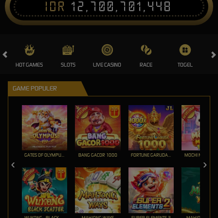
IDR
12,700,701,448
HOT GAMES
SLOTS
LIVE CASINO
RACE
TOGEL
OL
GAME POPULER
GATES OF OLYMPUS POP
BANG GACOR 1000
FORTUNE GARUDA 1000
MOCHI MANIA 1
WUKONG - BLACK SCATTER
MAHJONG WAYS
SUPER ELEMENTS 2
MAHJONG WAYS