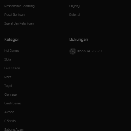
Responsible Gambling
Loyalty
Pusat Bantuan
Referral
Syarat dan Ketentuan
Kategori
Dukungan
Hot Games
+855974126573
Slots
Live Casino
Race
Togel
Olahraga
Crash Game
Arcade
E-Sports
Sabung Ayam