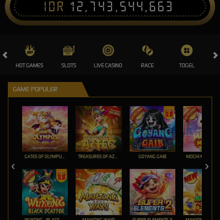
IDR
12,743,544,315
HOT GAMES
SLOTS
LIVE CASINO
RACE
TOGEL
OL
GAME POPULER
GATES OF OLYMPUS POP
TREASURES OF AZTEC
GOYANG GAIB
MOCHI MANIA 1
WUKONG - BLACK SCATTER
MAHJONG WAYS
SUPER ELEMENTS 2