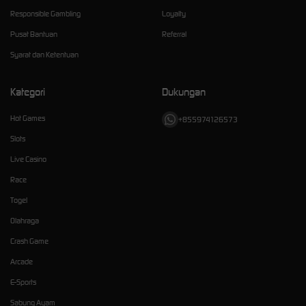
Responsible Gambling
Loyalty
Pusat Bantuan
Referral
Syarat dan Ketentuan
Kategori
Dukungan
Hot Games
+855974126573
Slots
Live Casino
Race
Togel
Olahraga
Crash Game
Arcade
E-Sports
Sabung Ayam