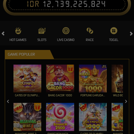
IDR
12,739,225,824
HOT GAMES
SLOTS
LIVE CASINO
RACE
TOGEL
OL
GAME POPULER
GATES OF OLYMPUS POP
BANG GACOR 1000
FORTUNE GARUDA 1000
MAHJONG WINS 3 – BLACK SCATTER
SWEET BONANZA 2500
GATES OF OLYMPUS 1000