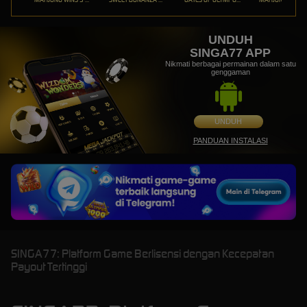
UNDUH
SINGA77 APP
Nikmati berbagai permainan dalam satu
genggaman
UNDUH
PANDUAN INSTALASI
SINGA77: Platform Game Berlisensi dengan Kecepatan
Payout Tertinggi