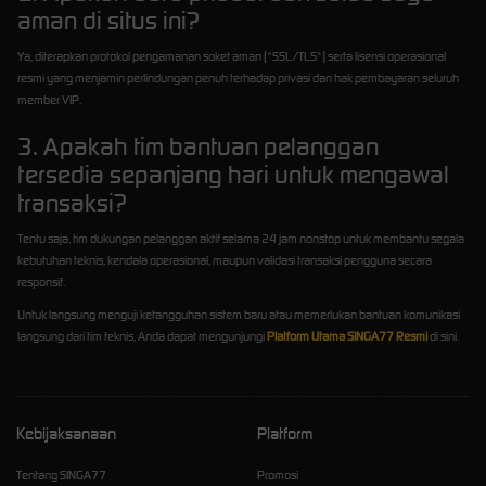
aman di situs ini?
Ya, diterapkan protokol pengamanan soket aman (*SSL/TLS*) serta lisensi operasional
resmi yang menjamin perlindungan penuh terhadap privasi dan hak pembayaran seluruh
member VIP.
3. Apakah tim bantuan pelanggan
tersedia sepanjang hari untuk mengawal
transaksi?
Tentu saja, tim dukungan pelanggan aktif selama 24 jam nonstop untuk membantu segala
kebutuhan teknis, kendala operasional, maupun validasi transaksi pengguna secara
responsif.
Untuk langsung menguji ketangguhan sistem baru atau memerlukan bantuan komunikasi
langsung dari tim teknis, Anda dapat mengunjungi
Platform Utama SINGA77 Resmi
di sini.
Kebijaksanaan
Platform
Tentang SINGA77
Promosi