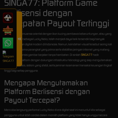
SINGA77: Platform Game
Berlisensi dengan
Kecepatan Payout Tertinggi
Tema visual bernuansa oriental dengan ikon kucing pembawa keberuntungan, atau yang
populer dikenal sebagai Lucky Neko, telah menjadi daya tarik tersendiri bagi banyak
pencinta hiburan digital modern di Indonesia. Namun, keindahan visual tersebut sering kali
menuntut performa perangkat yang prima serta stabilitas jaringan internet yang matang
agar semua transisi gambar berjalan tanpa hambatan. Di sinilah
SINGA77
hadir
memberikan platform dengan dukungan infrastruktur teknologi yang siap mengutamakan
kelancaran akses, sistem yang stabil, serta jaminan keamanan transaksi keuangan tingkat
tinggi bagi setiap pengguna.
Mengapa Mengutamakan
Platform Berlisensi dengan
Payout Tercepat?
Mencoba langsung performa Lucky Neko di era digital saat ini menuntut kita sebagai
pengguna untuk lebih cerdas dalam memilih platform yang tidak hanya unggul secara