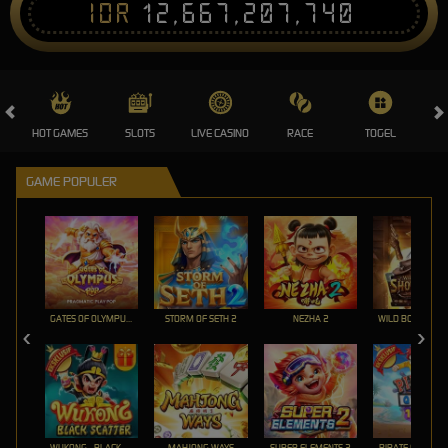
IDR
12,667,207,740
HOT GAMES
SLOTS
LIVE CASINO
RACE
TOGEL
OL
GAME POPULER
GATES OF OLYMPUS POP
STORM OF SETH 2
NEZHA 2
WUKONG - BLACK SCATTER
MAHJONG WAYS
SUPER ELEMENTS 2
PIRATE QUEST 1