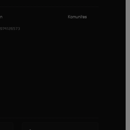
n
Komunitas
974126573