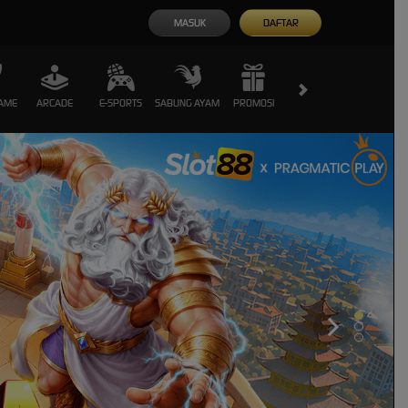
MASUK
DAFTAR
GAME
ARCADE
E-SPORTS
SABUNG AYAM
PROMOSI