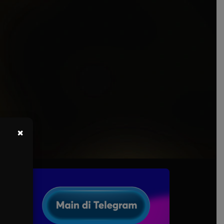
Pindai kode
untuk Und
Android A
×