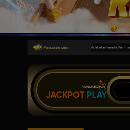
Pemberitahuan
15.00.00. Selama waktu ini, PP Virtual Sports permainan tidak akan tersedia. Kami memohon m
JACKPOT
PLAY