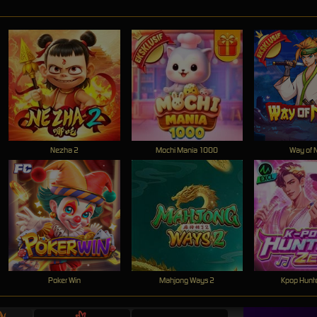
Nezha 2
Mochi Mania 1000
Way of N
Poker Win
Mahjong Ways 2
Kpop Hunte