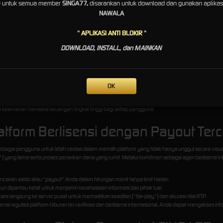
O untuk semua member
SINGA77,
disarankan untuk download dan gunakan aplikasi
NAWALA
"
APLIKASI ANTI BLOKIR
"
tan Payout Tertinggi
DOWNLOAD, INSTALL, dan MAINKAN
Berlisensi dengan Kecepatan P
OK
tau yang populer dikenal sebagai Lucky Neko, telah menjadi daya tarik tersendiri bagi banyak pe
 jaringan internet yang matang agar semua transisi gambar berjalan tanpa hambatan. Di sinilah
SIN
 keamanan transaksi keuangan tingkat tinggi bagi setiap pengguna.
orm Berlisensi dengan Payout Terc
 sebagai pengguna untuk lebih cerdas dalam memilih platform yang tidak hanya unggul secara vis
 yang lama serta proses penarikan dana yang rumit. Melalui komitmen sebagai agen berlisensi in
iran saldo atau *payout* Anda dalam hitungan menit tanpa limit harian.
un dipantau ketat untuk menjamin kerahasiaan informasi dari pihak luar.
cara langsung ke server pusat untuk memastikan keadilan (*fair-play*) dan akurasi nilai RTP.
genai regulasi platform hiburan terverifikasi dan berlisensi internasional, Anda dapat mengakses 