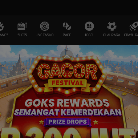
GAMES
SLOTS
LIVE CASINO
RACE
TOGEL
OLAHRAGA
CRASH 