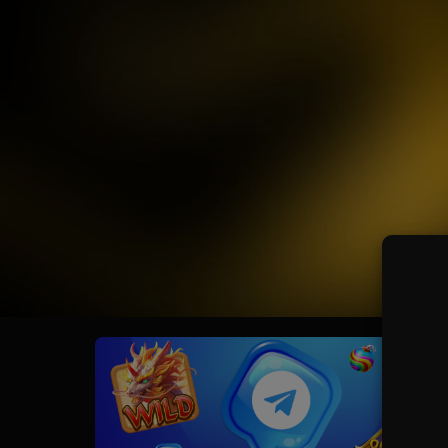
Sweet Bonanza Xmas
devanwa****1
IDR
1,370,790.00
Starlight Princess Super Scatter
aleenak****n
IDR
1,368,000.00
Gates of Olympus Super
Scatter
devanwa****1
IDR
1,229,020.00
Starlight Princess Super Scatter
sad****7
IDR
1,201,800.00
Gates of Olympus 1000
s***v
IDR
1,036,350.00
Gates of Gatot Kaca Super
Scatter