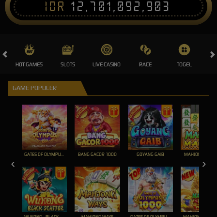
IDR
12,701,092,903
HOT GAMES
SLOTS
LIVE CASINO
RACE
TOGEL
OL
GAME POPULER
GATES OF OLYMPUS POP
BANG GACOR 1000
GOYANG GAIB
MAHJONG MAX
WUKONG - BLACK SCATTER
MAHJONG WAYS
GATES OF OLYMPUS 1000