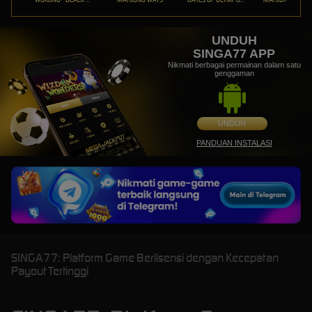
UNDUH
SINGA77 APP
Nikmati berbagai permainan dalam satu
genggaman
UNDUH
PANDUAN INSTALASI
SINGA77: Platform Game Berlisensi dengan Kecepatan
Payout Tertinggi