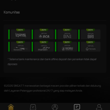
Komunitas
* Selama bank maintenance dan bank offline deposit dan penarikan tidak dapat
diproses
©2026 SINGA77 menawarkan berbagai macam provider pilihan terbaik dan didukung
oleh Layanan Pelanggan profesional 24/7 yang siap melayani Anda.