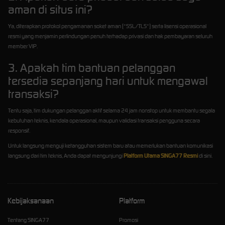
aman di situs ini?
Ya, diterapkan protokol pengamanan soket aman (*SSL/TLS*) serta lisensi operasional
resmi yang menjamin perlindungan penuh terhadap privasi dan hak pembayaran seluruh
member VIP.
3. Apakah tim bantuan pelanggan
tersedia sepanjang hari untuk mengawal
transaksi?
Tentu saja, tim dukungan pelanggan aktif selama 24 jam nonstop untuk membantu segala
kebutuhan teknis, kendala operasional, maupun validasi transaksi pengguna secara
responsif.
Untuk langsung menguji ketangguhan sistem baru atau memerlukan bantuan komunikasi
langsung dari tim teknis, Anda dapat mengunjungi
Platform Utama SINGA77 Resmi
di sini.
Kebijaksanaan
Platform
Tentang SINGA77
Promosi