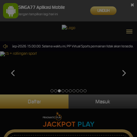
×
SINGA77 Aplikasi Mobile
UNDUH
Jangan tampilkan lagi hari ini
ai 30-Sep-2026 15.00.00. Selama waktu ini, PP Virtual Sports permainan tidak akan tersedia. 
Daftar
Masuk
JACKPOT
PLAY