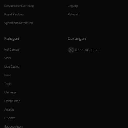
Responsible Gambling
Loyalty
Pusat Bantuan
Referral
Syarat dan Ketentuan
Kategori
Dukungan
Hot Games
+855974126573
Slots
Live Casino
Race
Togel
Olahraga
Crash Game
Arcade
E-Sports
Sabung Ayam