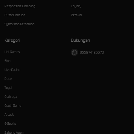
Responsible Gambling
Loyalty
Pusat Bantuan
Referral
Syarat dan Ketentuan
Kategori
Dukungan
Hot Games
+855974126573
Slots
Live Casino
Race
Togel
Olahraga
Crash Game
Arcade
E-Sports
Sabung Ayam