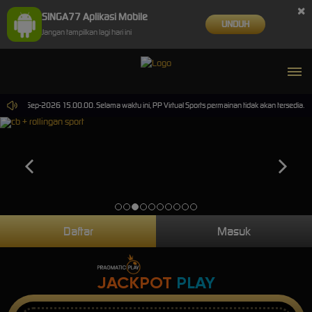
×
SINGA77 Aplikasi Mobile
UNDUH
Jangan tampilkan lagi hari ini
ai 30-Sep-2026 15.00.00. Selama waktu ini, PP Virtual Sports permainan tidak akan tersedia.
Daftar
Masuk
JACKPOT
PLAY