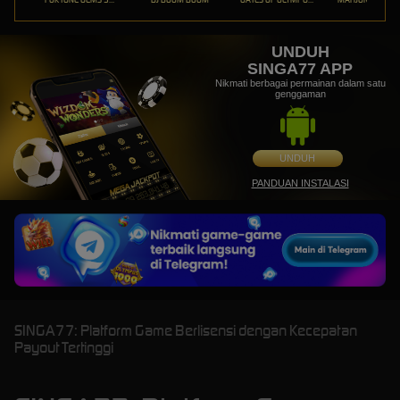
UNDUH
SINGA77 APP
Nikmati berbagai permainan dalam satu
genggaman
UNDUH
PANDUAN INSTALASI
SINGA77: Platform Game Berlisensi dengan Kecepatan
Payout Tertinggi