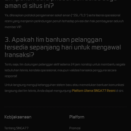
aman di situs ini?
Ya, diterapkan protokol pengamanan soket aman (*SSL/TLS*) serta lisensi operasional
resmi yang menjamin perlindungan penuh terhadap privasi dan hak pembayaran seluruh
member VIP.
3. Apakah tim bantuan pelanggan
tersedia sepanjang hari untuk mengawal
transaksi?
Tentu saja, tim dukungan pelanggan aktif selama 24 jam nonstop untuk membantu segala
kebutuhan teknis, kendala operasional, maupun validasi transaksi pengguna secara
responsif.
Untuk langsung menguji ketangguhan sistem baru atau memerlukan bantuan komunikasi
langsung dari tim teknis, Anda dapat mengunjungi
Platform Utama SINGA77 Resmi
di sini.
Kebijaksanaan
Platform
Tentang SINGA77
Promosi