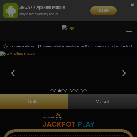
×
SINGA77 Aplikasi Mobile
UNDUH
Jangan tampilkan lagi hari ini
.00. Selama waktu ini, CQ9 permainan tidak akan tersedia. Kami memohon maaf atas ketidaknya
Daftar
Masuk
JACKPOT
PLAY