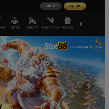
MASUK
DAFTAR
GAME
ARCADE
E-SPORTS
SABUNG AYAM
PROMOSI