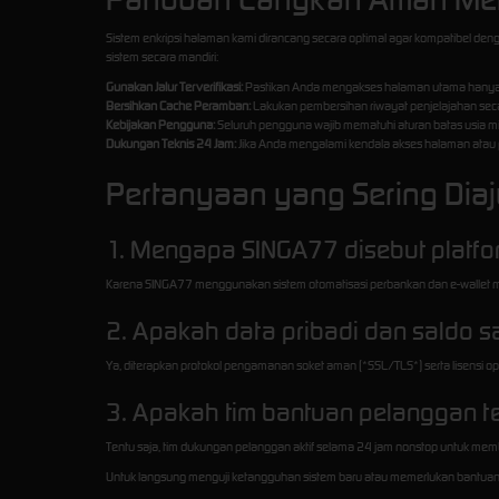
Sistem enkripsi halaman kami dirancang secara optimal agar kompatibel den
sistem secara mandiri:
Gunakan Jalur Terverifikasi:
Pastikan Anda mengakses halaman utama hanya
Bersihkan Cache Peramban:
Lakukan pembersihan riwayat penjelajahan sec
Kebijakan Pengguna:
Seluruh pengguna wajib mematuhi aturan batas usia min
Dukungan Teknis 24 Jam:
Jika Anda mengalami kendala akses halaman atau pr
Pertanyaan yang Sering Dia
1. Mengapa SINGA77 disebut platfo
Karena SINGA77 menggunakan sistem otomatisasi perbankan dan e-wallet m
2. Apakah data pribadi dan saldo sa
Ya, diterapkan protokol pengamanan soket aman (*SSL/TLS*) serta lisensi 
3. Apakah tim bantuan pelanggan te
Tentu saja, tim dukungan pelanggan aktif selama 24 jam nonstop untuk memb
Untuk langsung menguji ketangguhan sistem baru atau memerlukan bantuan 