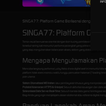
INF
SINGA77: Platform Game Berlisensi dengan Kecepa
SINGA77: Platform Game 
Tema visual bernuansa oriental dengan ikon kucing pembawa keberuntungan, a
tersebut sering kali menuntut performa perangkat yang prima serta stabilitas
yang siap mengutamakan kelancaran akses, sistem yang stabil, serta jaminan
Mengapa Mengutamakan Platf
Mencoba langsung performa Lucky Neko di era digital saat ini menuntut kita
platform tidak resmi memicu waktu tunggu pemuatan halaman (*loading time*)
poin utama:
Sistem Otomatisasi WD Instan:
Jalur pembayaran khusus yang memproses penca
Proteksi Keamanan HTTPS & Enkripsi:
Seluruh aktivitas keuangan dan data ak
Sinkronisasi Data Server Real-Time:
Seluruh transisi data game terintegrasi se
Bagi Anda yang ingin menjelajahi ulasan eksternal atau referensi digital men
Panduan Langkah Aman Men