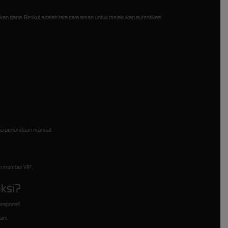
an dana. Berikut adalah tata cara aman untuk melakukan autentikasi
npa penundaan manual.
uh member VIP.
ksi?
esponsif.
sini.