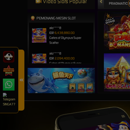
Video Slots Popular
PEMENANG MESIN SLOT
alo****8
IDR
6,438,880.00
Gates of Olympus Super
Scatter
alo****8
IDR
2,094,400.00
Gates of Olympus Super
Scatter
ucu****l
IDR
1,928,000.00
Gates of Olympus 1000
leler****7
IDR
1,293,000.00
Gates of Olympus 1000
hermaw****2
IDR
1,192,800.00