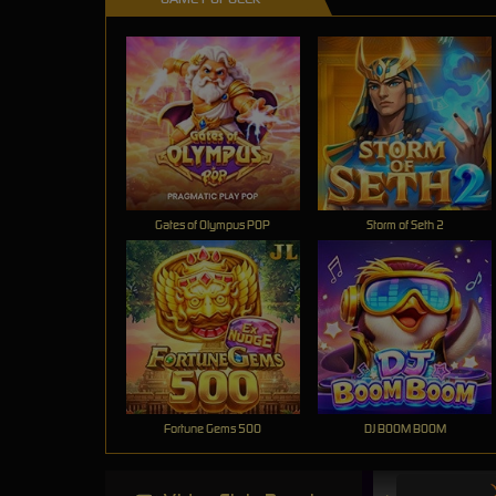
Gates of Olympus POP
Storm of Seth 2
Fortune Gems 500
DJ BOOM BOOM