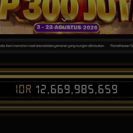
ami memohon maaf atas ketidaknyamanan yang mungkin ditimbulkan.
Pemeliharaan Terjadwal: 
IDR
12,669,985,659