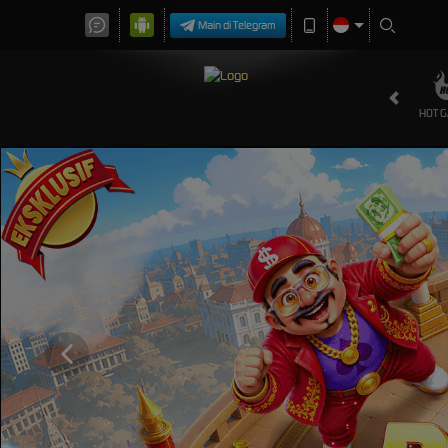
Main di Telegram
HOT 