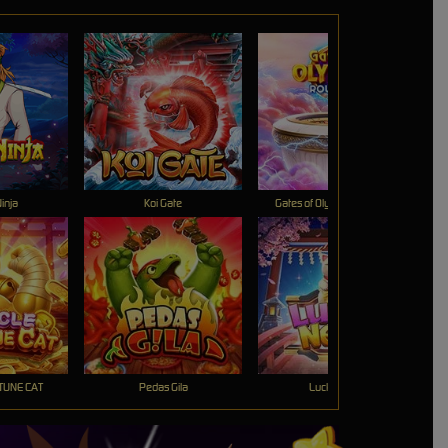
inja
Koi Gate
Gates of Olympus Roulette
TUNE CAT
Pedas Gila
Lucky Neko