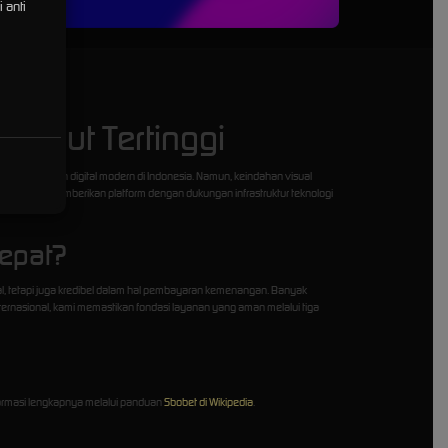
 anti
ayout Tertinggi
ncinta hiburan digital modern di Indonesia. Namun, keindahan visual
GA77
hadir memberikan platform dengan dukungan infrastruktur teknologi
epat?
ual, tetapi juga kredibel dalam hal pembayaran kemenangan. Banyak
ternasional, kami memastikan fondasi layanan yang aman melalui tiga
informasi lengkapnya melalui panduan
Sbobet di Wikipedia
.