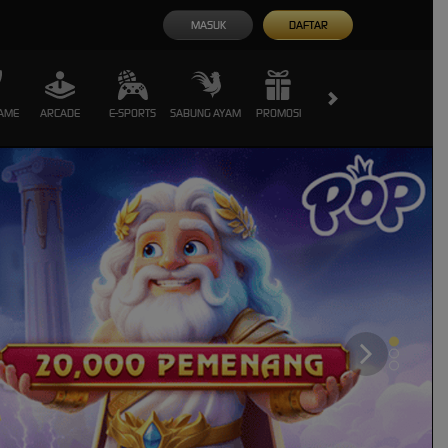
MASUK
DAFTAR
GAME
ARCADE
E-SPORTS
SABUNG AYAM
PROMOSI