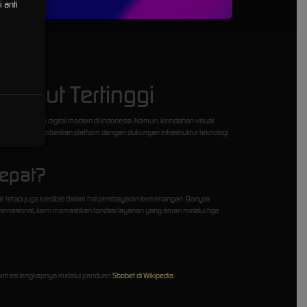
 anti
ayout Tertinggi
ncinta hiburan digital modern di Indonesia. Namun, keindahan visual
GA77
hadir memberikan platform dengan dukungan infrastruktur teknologi
epat?
ual, tetapi juga kredibel dalam hal pembayaran kemenangan. Banyak
ternasional, kami memastikan fondasi layanan yang aman melalui tiga
informasi lengkapnya melalui panduan
Sbobet di Wikipedia
.