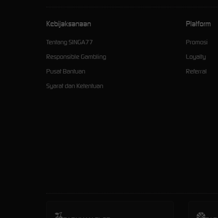
Kebijaksanaan
Platform
Tentang SINGA77
Promosi
Responsible Gambling
Loyalty
Pusat Bantuan
Referral
Syarat dan Ketentuan