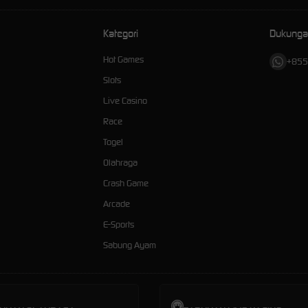
Kategori
Dukunga
Hot Games
+855
Slots
Live Casino
Race
Togel
Olahraga
Crash Game
Arcade
E-Sports
Sabung Ayam