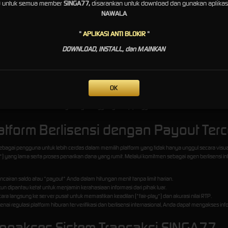
O untuk semua member
SINGA77,
disarankan untuk download dan gunakan aplikasi
NAWALA
"
APLIKASI ANTI BLOKIR
"
tan Payout Tertinggi
DOWNLOAD, INSTALL, dan MAINKAN
Berlisensi dengan Kecepatan P
OK
tau yang populer dikenal sebagai Lucky Neko, telah menjadi daya tarik tersendiri bagi banyak pe
 jaringan internet yang matang agar semua transisi gambar berjalan tanpa hambatan. Di sinilah
SIN
 keamanan transaksi keuangan tingkat tinggi bagi setiap pengguna.
orm Berlisensi dengan Payout Terc
 sebagai pengguna untuk lebih cerdas dalam memilih platform yang tidak hanya unggul secara vis
 yang lama serta proses penarikan dana yang rumit. Melalui komitmen sebagai agen berlisensi in
iran saldo atau *payout* Anda dalam hitungan menit tanpa limit harian.
un dipantau ketat untuk menjamin kerahasiaan informasi dari pihak luar.
cara langsung ke server pusat untuk memastikan keadilan (*fair-play*) dan akurasi nilai RTP.
genai regulasi platform hiburan terverifikasi dan berlisensi internasional, Anda dapat mengakses 
gakses Sistem Transaksi SINGA77