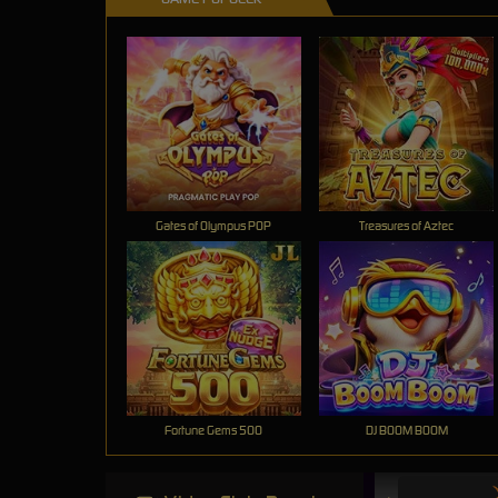
Gates of Olympus POP
Treasures of Aztec
Fortune Gems 500
DJ BOOM BOOM