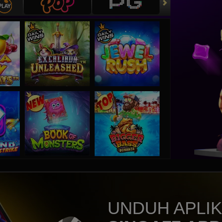
UNDUH APLIK