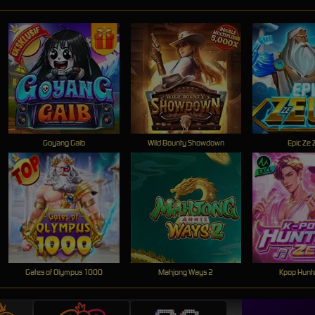
Goyang Gaib
Wild Bounty Showdown
Epic Ze 
Gates of Olympus 1000
Mahjong Ways 2
Kpop Hunte