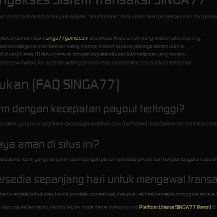
gan perangkat desktop maupun aplikasi *smartphone* demi kelancaran proses bermain dan penarik
 lewat domain resmi
singa77game.com
di browser Anda untuk menghindari risiko phishing.
ara berkala guna memberikan ruang memori maksimal pada jalannya sistem utama.
imum (di atas 18 tahun) sesuai dengan regulasi hiburan internasional yang berlaku.
oses withdraw, tim layanan pelanggan kami siap memberikan solusi teknis setiap hari.
jukan (FAQ SINGA77)
rm dengan kecepatan payout tertinggi?
utakhir yang memungkinkan proses pemindahan dana (withdraw) diselesaikan secara instan ta
ya aman di situs ini?
operasional resmi yang menjamin perlindungan penuh terhadap privasi dan hak pembayaran selur
rsedia sepanjang hari untuk mengawal transa
antu segala kebutuhan teknis, kendala operasional, maupun validasi transaksi pengguna secara r
komunikasi langsung dari tim teknis, Anda dapat mengunjungi
Platform Utama SINGA77 Resmi
di 