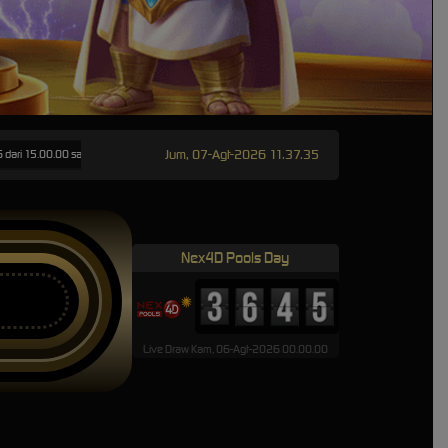
Jum, 07-Agt-2026 11.37.35
.00.00 sampai 30-Sep-2026 15.00.00. Selama waktu ini, PP Virtual Sports permainan tidak akan
Nex4D Pools Day
Live Draw Kam, 06-Agt-2026 00.00.00