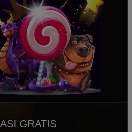
ASI GRATIS