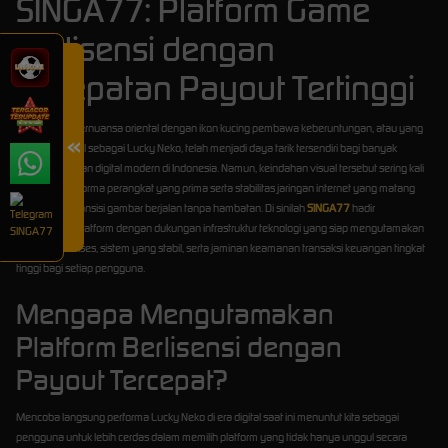
SINGA77: Platform Game
Berlisensi dengan
Kecepatan Payout Tertinggi
Tema visual bernuansa oriental dengan ikon kucing pembawa keberuntungan, atau yang
populer dikenal sebagai Lucky Neko, telah menjadi daya tarik tersendiri bagi banyak
pencinta hiburan digital modern di Indonesia. Namun, keindahan visual tersebut sering kali
menuntut performa perangkat yang prima serta stabilitas jaringan internet yang matang
agar semua transisi gambar berjalan tanpa hambatan. Di sinilah
SINGA77
hadir
memberikan platform dengan dukungan infrastruktur teknologi yang siap mengutamakan
kelancaran akses, sistem yang stabil, serta jaminan keamanan transaksi keuangan tingkat
tinggi bagi setiap pengguna.
Mengapa Mengutamakan
Platform Berlisensi dengan
Payout Tercepat?
Mencoba langsung performa Lucky Neko di era digital saat ini menuntut kita sebagai
pengguna untuk lebih cerdas dalam memilih platform yang tidak hanya unggul secara