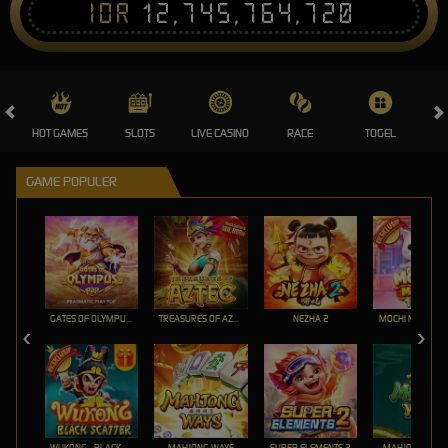
IDR
12,745,764,720
HOT GAMES
SLOTS
LIVE CASINO
RACE
TOGEL
OL
GAME POPULER
GATES OF OLYMPUS POP
TREASURES OF AZTEC
NEZHA 2
MOCHI MANIA 1
WUKONG - BLACK SCATTER
MAHJONG WAYS
SUPER ELEMENTS 2
MAHJONG WAYS