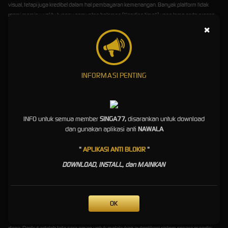
visual, tetapi juga kredibel dalam hal pembayaran kemenangan. Banyak platform tidak
resmi memicu waktu tunggu pemuatan halaman (*loading time*) yang lama serta proses
penarikan dana yang rumit. Melalui komitmen sebagai agen berlisensi internasional, kami
×
memastikan fondasi layanan yang aman melalui tiga poin utama:
Sistem Otomatisasi WD Instan:
Jalur pembayaran khusus yang memproses pencairan saldo
atau *payout* Anda dalam hitungan menit tanpa limit harian.
Proteksi Keamanan HTTPS & Enkripsi:
Seluruh aktivitas keuangan dan data akun dipantau
INFORMASI PENTING
ketat untuk menjamin kerahasiaan informasi dari pihak luar.
Sinkronisasi Data Server Real-Time:
Seluruh transisi data game terintegrasi secara langsung
ke server pusat untuk memastikan keadilan (*fair-play*) dan akurasi nilai RTP.
Bagi Anda yang ingin menjelajahi ulasan eksternal atau referensi digital mengenai regulasi
INFO untuk semua member
SINGA77,
disarankan untuk download
platform hiburan terverifikasi dan berlisensi internasional, Anda dapat mengakses informasi
dan gunakan aplikasi anti
NAWALA
lengkapnya melalui panduan
Sbobet di Wikipedia
.
"
APLIKASI ANTI BLOKIR
"
Panduan Langkah Aman
DOWNLOAD, INSTALL, dan MAINKAN
Mengakses Sistem Transaksi
SINGA77
OK
Sistem enkripsi halaman kami dirancang secara optimal agar kompatibel dengan perangkat
desktop maupun aplikasi *smartphone* demi kelancaran proses bermain dan penarikan
dana. Berikut adalah tata cara aman untuk melakukan autentikasi sistem secara mandiri: