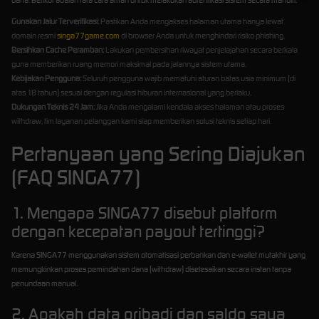
Gunakan Jalur Terverifikasi:
Pastikan Anda mengakses halaman utama hanya lewat
domain resmi
singa77game.com
di browser Anda untuk menghindari risiko phishing.
Bersihkan Cache Peramban:
Lakukan pembersihan riwayat penjelajahan secara berkala
guna memberikan ruang memori maksimal pada jalannya sistem utama.
Kebijakan Pengguna:
Seluruh pengguna wajib mematuhi aturan batas usia minimum (di
atas 18 tahun) sesuai dengan regulasi hiburan internasional yang berlaku.
Dukungan Teknis 24 Jam:
Jika Anda mengalami kendala akses halaman atau proses
withdraw, tim layanan pelanggan kami siap memberikan solusi teknis setiap hari.
Pertanyaan yang Sering Diajukan
(FAQ SINGA77)
1. Mengapa SINGA77 disebut platform
dengan kecepatan payout tertinggi?
Karena SINGA77 menggunakan sistem otomatisasi perbankan dan e-wallet mutakhir yang
memungkinkan proses pemindahan dana (withdraw) diselesaikan secara instan tanpa
penundaan manual.
2. Apakah data pribadi dan saldo saya