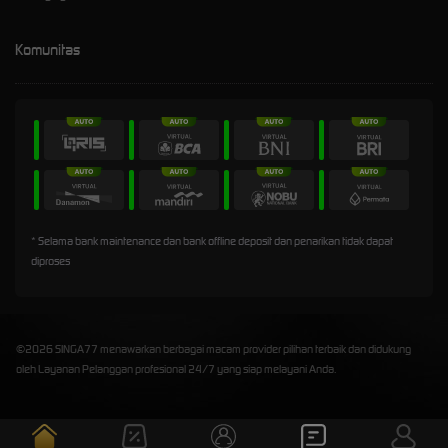
Komunitas
* Selama bank maintenance dan bank offline deposit dan penarikan tidak dapat
diproses
©2026 SINGA77 menawarkan berbagai macam provider pilihan terbaik dan didukung
oleh Layanan Pelanggan profesional 24/7 yang siap melayani Anda.