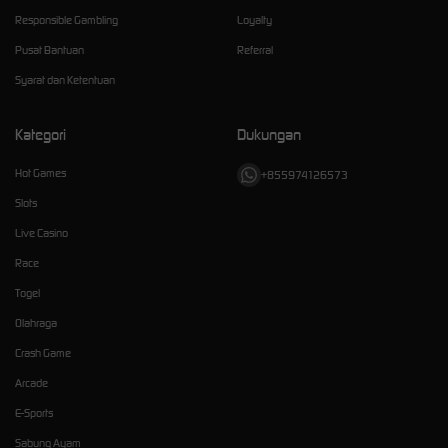
Responsible Gambling
Loyalty
Pusat Bantuan
Referral
Syarat dan Ketentuan
Kategori
Dukungan
Hot Games
+855974126573
Slots
Live Casino
Race
Togel
Olahraga
Crash Game
Arcade
E-Sports
Sabung Ayam