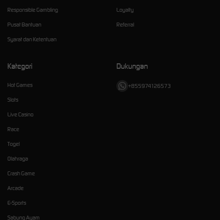
Responsible Gambling
Loyalty
Pusat Bantuan
Referral
Syarat dan Ketentuan
Kategori
Dukungan
Hot Games
+855974126573
Slots
Live Casino
Race
Togel
Olahraga
Crash Game
Arcade
E-Sports
Sabung Ayam