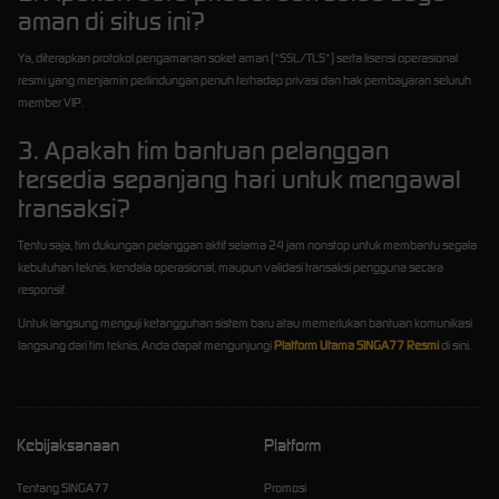
aman di situs ini?
Ya, diterapkan protokol pengamanan soket aman (*SSL/TLS*) serta lisensi operasional
resmi yang menjamin perlindungan penuh terhadap privasi dan hak pembayaran seluruh
member VIP.
3. Apakah tim bantuan pelanggan
tersedia sepanjang hari untuk mengawal
transaksi?
Tentu saja, tim dukungan pelanggan aktif selama 24 jam nonstop untuk membantu segala
kebutuhan teknis, kendala operasional, maupun validasi transaksi pengguna secara
responsif.
Untuk langsung menguji ketangguhan sistem baru atau memerlukan bantuan komunikasi
langsung dari tim teknis, Anda dapat mengunjungi
Platform Utama SINGA77 Resmi
di sini.
Kebijaksanaan
Platform
Tentang SINGA77
Promosi