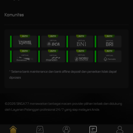
Komunitas
* Selama bank maintenance dan bank offline deposit dan penarikan tidak dapat
diproses
©2026 SINGA77 menawarkan berbagai macam provider pilihan terbaik dan didukung
oleh Layanan Pelanggan profesional 24/7 yang siap melayani Anda.