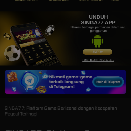
UNDUH
SINGA77 APP
Nikmati berbagai permainan dalam satu
genggaman
UNDUH
PANDUAN INSTALASI
SINGA77: Platform Game Berlisensi dengan Kecepatan
Payout Tertinggi